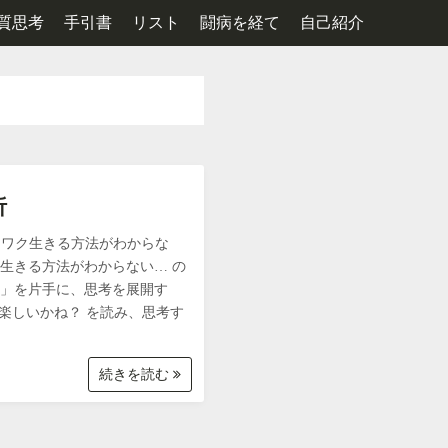
質思考
手引書
リスト
闘病を経て
自己紹介
析
ワクワク生きる方法がわからな
生きる方法がわからない… の
？」を片手に、思考を展開す
は楽しいかね？ を読み、思考す
続きを読む