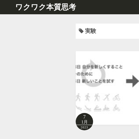
コ
ワクワク本質思考
ン
テ
ン
実験
ツ
へ
ス
キ
ッ
プ
7
1月
2023