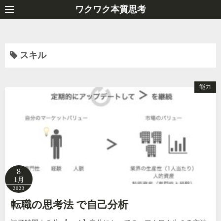
コ
ワクワク本質思考
ン
テ
ン
スキル
ツ
へ
ス
能力
キ
ッ
プ
8
1月
2023
転職の思考法 で自己分析